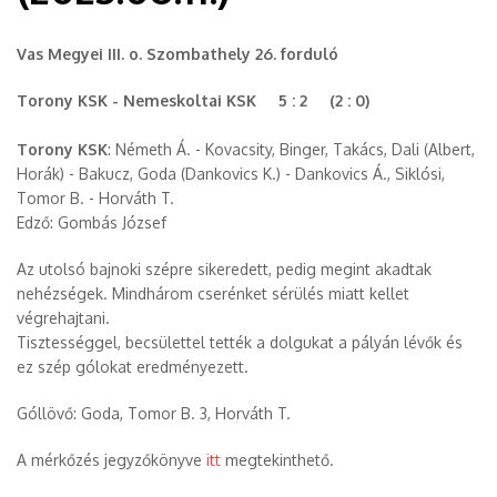
Vas Megyei III. o. Szombathely 26. forduló
Torony KSK - Nemeskoltai KSK 5 : 2 (2 : 0)
Torony KSK
: Németh Á. - Kovacsity, Binger, Takács, Dali (Albert,
Horák) - Bakucz, Goda (Dankovics K.) - Dankovics Á., Siklósi,
Tomor B. - Horváth T.
Edző: Gombás József
Az utolsó bajnoki szépre sikeredett, pedig megint akadtak
nehézségek. Mindhárom cserénket sérülés miatt kellet
végrehajtani.
Tisztességgel, becsülettel tették a dolgukat a pályán lévők és
ez szép gólokat eredményezett.
Góllövő: Goda, Tomor B. 3, Horváth T.
A mérkőzés jegyzőkönyve
itt
megtekinthető.