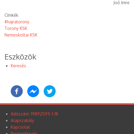
Joó Imre
Címkék
#hajratorony
Torony KSK
Nemeskoltai KSK
Eszközök
Keresés
Adószám: 19892595-1-18
Lábléc
Alapszabály
menü
Kapcsolat
Bejelentkezés